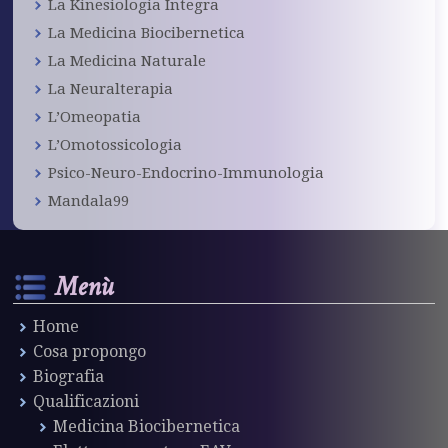
La Kinesiologia Integra
La Medicina Biocibernetica
La Medicina Naturale
La Neuralterapia
L’Omeopatia
L’Omotossicologia
Psico-Neuro-Endocrino-Immunologia
Mandala99
Menù
Home
Cosa propongo
Biografia
Qualificazioni
Medicina Biocibernetica